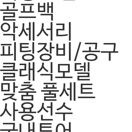
골프백
악세서리
피팅장비/공구
클래식모델
맞춤 풀세트
사용선수