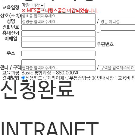
마감
교육일정
※
MFS골프피팅스쿨은 마감되었습니다.
상호(소속)
성명
/
전화번호
-
휴대전화
-
이메일
우편번호
주소
핸디 / 구력
/
교육과정
Basic 통합과정 - 880,000원
결제방법
신용카드
계좌이체
무통장입금
※ 안내사항 : 교육비 
신청완료
INTRANET